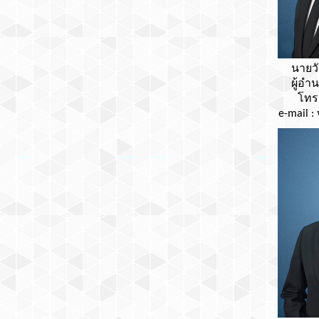
นายวั
ผู้อำ
โทร
e-mail :